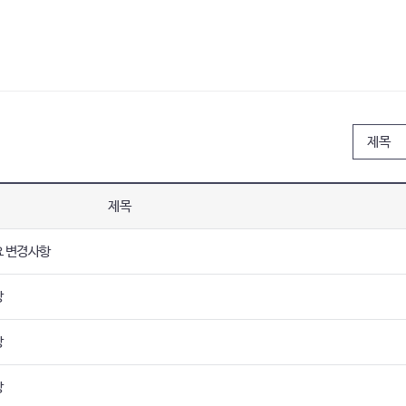
제목
요 변경사항
강
강
강