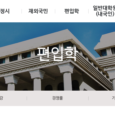
일반대학
정시
재외국민
편입학
(내국인)
편입학
강
경쟁률