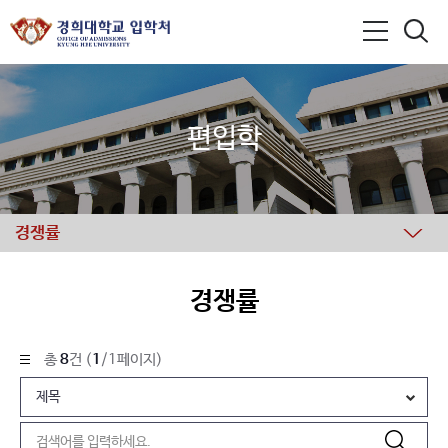
편입학
경쟁률
경쟁률
총
8
건 (
1
/1페이지)