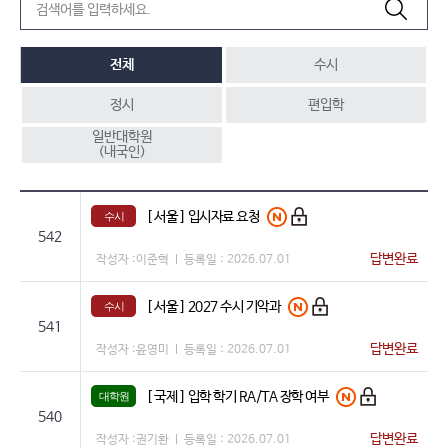
전체
수시
정시
편입학
일반대학원
(내국인)
[ 서울 ]
입시자료 요청
수시
542
답변완료
작성자 :
이준혁
등록일 :
2026.07.01
[ 서울 ]
2027 수시 기악과
수시
541
답변완료
작성자 :
윤영미
등록일 :
2026.07.01
[ 국제 ]
입학 학기 RA/TA 장학 여부
대학원
540
답변완료
작성자 :
권기환
등록일 :
2026.07.01