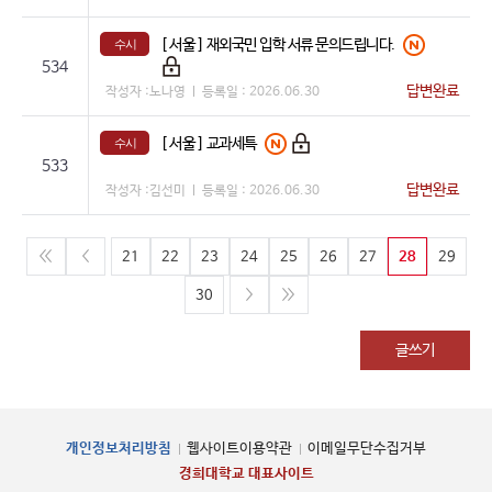
[ 서울 ]
재외국민 입학 서류 문의드립니다.
수시
534
답변완료
작성자 :
노나영
등록일 :
2026.06.30
[ 서울 ]
교과세특
수시
533
답변완료
작성자 :
김선미
등록일 :
2026.06.30
21
22
23
24
25
26
27
28
29
30
글쓰기
개인정보처리방침
웹사이트이용약관
이메일무단수집거부
경희대학교 대표사이트