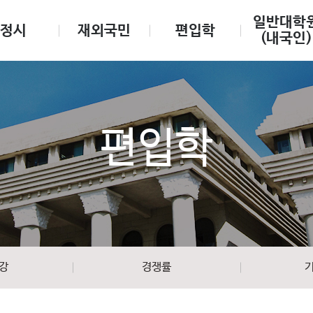
일반대학
정시
재외국민
편입학
(내국인)
편입학
강
경쟁률