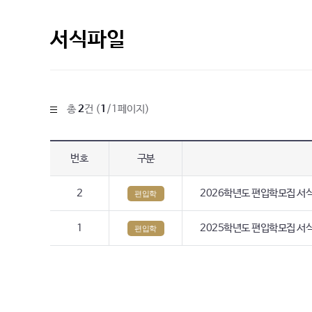
서식파일
총
2
건 (
1
/1페이지)
번호
구분
2
2026학년도 편입학모집 서
편입학
1
2025학년도 편입학모집 서
편입학