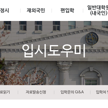
일반대학
정시
재외국민
편입학
(내국인)
입시도우미
료읽기
자료발송신청
입학문의 Q&A
입학처