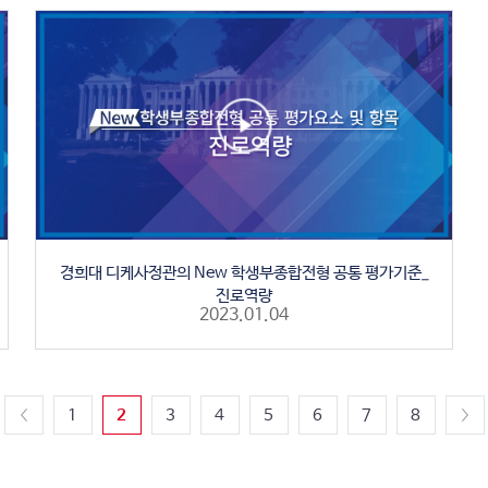
경희대 디케사정관의 New 학생부종합전형 공통 평가기준_
진로역량
2023.01.04
1
2
3
4
5
6
7
8