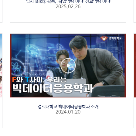
입시Talk② 학종, '학업역량'이냐 '진로역량'이냐
2025.02.26
경희대학교 빅데이터응용학과 소개
2024.01.20