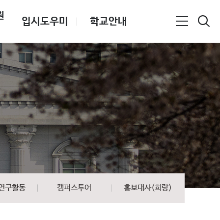
원
입시도우미
학교안내
 연구활동
캠퍼스투어
홍보대사(희랑)