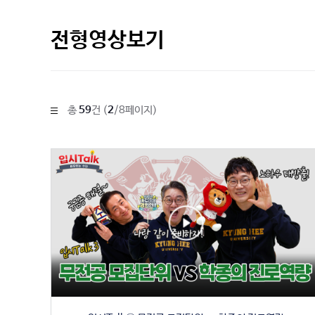
전형영상보기
총
59
건 (
2
/8페이지)