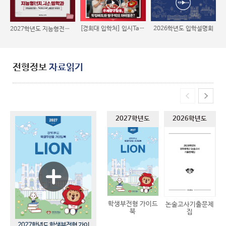
내
[경희대 입학처] 입시Talk②주제탐구활동,학업태도와 탐구력의 차이점은?
2026학년도 입학설명회
2027학년도 지능형전자시스템학과 소개 및 전형 안내
전형정보
자료읽기
2027학년도
2026학년도
학생부전형 가이드
논술고사기출문제
북
집
2027학년도 학생부전형 가이