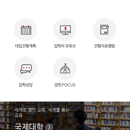
대입전형계획
입학처 유튜브
전형자료열람
입학상담
경희 FOCUS
세계로 열린 교육, 세계를 품는
전문적 지식과 소양을 갖춘
교육
경영대학
국제대학