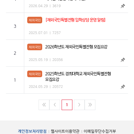
2026.04.29
3619
[재외국민특별전형 입학상담 운영 알림]
재외국민
3
2025.07.01
7257
2026학년도 재외국민특별전형 모집요강
재외국민
2
2025.05.19
20356
2025학년도 경희대학교 재외국민특별전형
재외국민
모집요강
1
2024.05.29
20572
1
개인정보처리방침
웹사이트이용약관
이메일무단수집거부