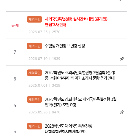
재외국민특별전형 실시간 비대면(온라인)
재외국민
면접고사 안내
[공지]
2026.07.25
2570
수험생 개인정보 변경 신청
재외국민
7
2026.07.10
1939
2027학년도 재외국민특별전형 3월입학(전기)
재외국민
중, 북한이탈주민의 자기소개서 문항 추가 안내
6
2026.07.01
3429
2027학년도 경희대학교 재외국민특별전형 3월
재외국민
입학(전기) 모집요강
5
2026.05.26
9476
2028학년도 재외국민특별전형
재외국민
대학입학전형시행계획(안)
4