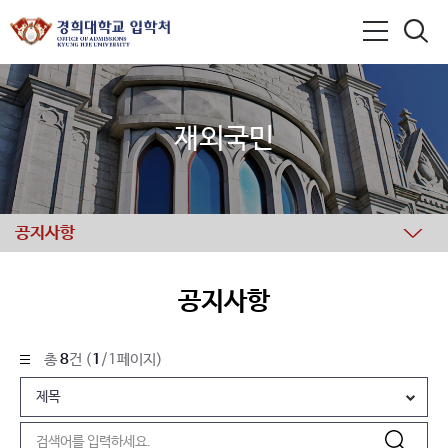
재외국민
공지사항
공지사항
총
8
건 (
1
/1페이지)